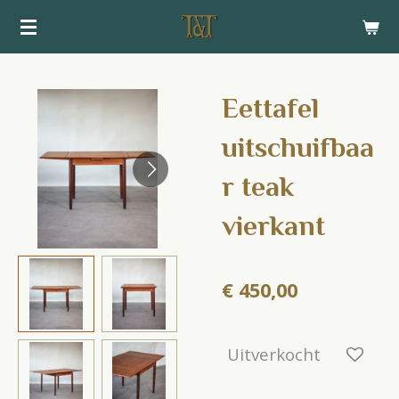
Ga
direct
naar
de
Eettafel
hoofdinhoud
uitschuifbaa
r teak
vierkant
€ 450,00
Uitverkocht