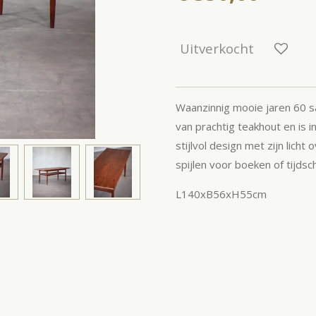
Uitverkocht
Waanzinnig mooie jaren 60 sa
van prachtig teakhout en is i
stijlvol design met zijn lich
spijlen voor boeken of tijdsc
L140xB56xH55cm