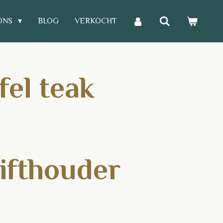
ONS
BLOG
VERKOCHT
fel teak
rifthouder