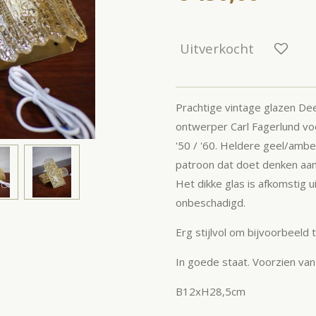
Uitverkocht
Prachtige vintage glazen D
ontwerper Carl Fagerlund voo
'50 / '60. Heldere geel/ambe
patroon dat doet denken aan
Het dikke glas is afkomstig u
onbeschadigd.
Erg stijlvol om bijvoorbeeld 
In goede staat. Voorzien va
B12xH28,5cm