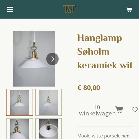
Ga
direct
naar
de
Hanglamp
hoofdinhoud
Søholm
keramiek wit
€ 80,00
In
winkelwagen
Mooie witte porseleinen