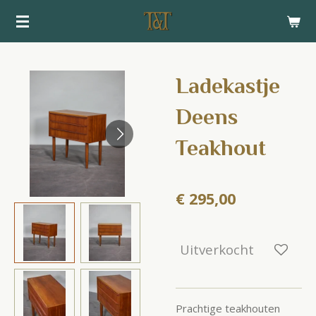
Ga
direct
naar
de
Ladekastje
hoofdinhoud
Deens
Teakhout
€ 295,00
Uitverkocht
Prachtige teakhouten