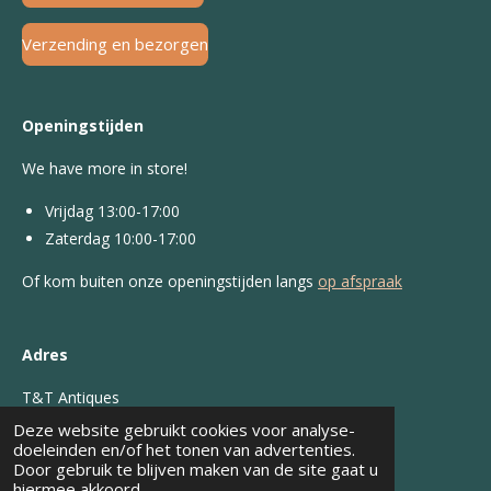
Verzending en bezorgen
Openingstijden
We have more in store!
Vrijdag 13:00-17:00
Zaterdag 10:00-17:00
Of kom buiten onze openingstijden langs
op afspraak
Adres
T&T Antiques
Deze website gebruikt cookies voor analyse-
Piet Soerstraat 6
doeleinden en/of het tonen van advertenties.
Door gebruik te blijven maken van de site gaat u
7903 TK, Hoogeveen
hiermee akkoord.