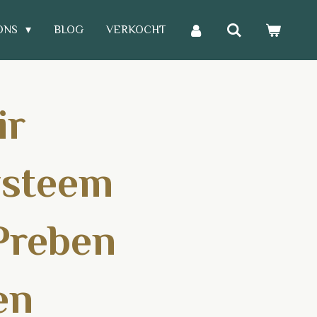
ONS
BLOG
VERKOCHT
ir
steem
Preben
en