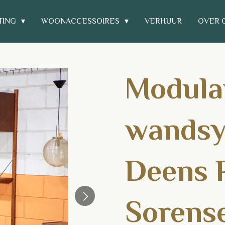
TING
WOONACCESSOIRES
VERHUUR
OVER 
Modula
wandsy
Deens 
Sorens