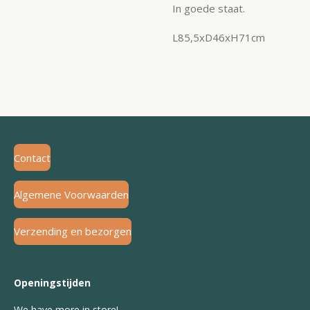
In goede staat.
L85,5xD46xH71cm
Contact
Algemene Voorwaarden
Verzending en bezorgen
Openingstijden
We have more in store!