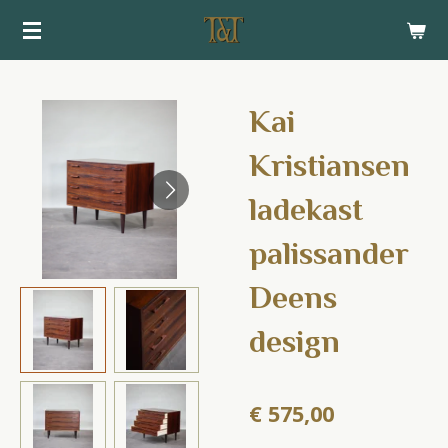
Ga
direct
naar
de
Kai
hoofdinhoud
Kristiansen
ladekast
palissander
Deens
design
€ 575,00