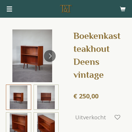
Ga
direct
naar
de
Boekenkast
hoofdinhoud
teakhout
Deens
vintage
€ 250,00
Uitverkocht