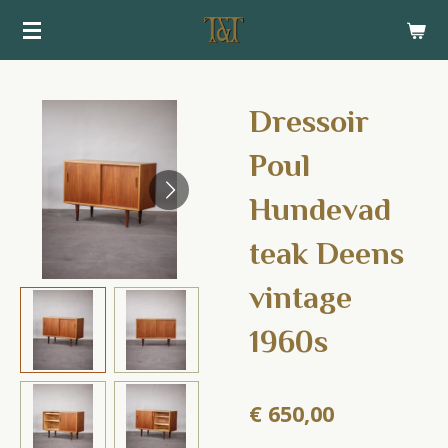
Ga
direct
naar
de
Dressoir
hoofdinhoud
Poul
Hundevad
teak Deens
vintage
1960s
€ 650,00