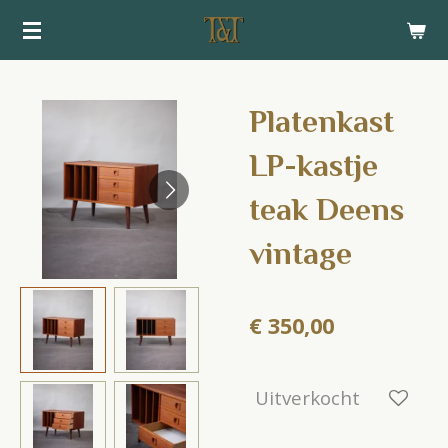
Ga
direct
naar
de
Platenkast
hoofdinhoud
LP-kastje
teak Deens
vintage
€ 350,00
Uitverkocht