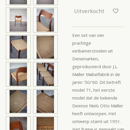
Uitverkocht
Een set van vier
prachtige
eetkamerstoelen uit
Denemarken,
geproduceerd door J.L.
Møller Møbelfabrik in de
jaren '50/'60. Dit betreft
model 71, het eerste
model dat de bekende
Deense Niels Otto Møller
heeft ontworpen. Het
ontwerp stamt uit 1951.
Het frame is gemaakt van