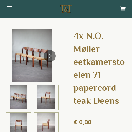
Ga
direct
naar
de
4x N.O.
hoofdinhoud
Møller
eetkamersto
elen 71
papercord
teak Deens
€ 0,00