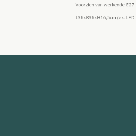
Voorzien van werkende E27 f
L36xB36xH16,5cm (ex. LED 