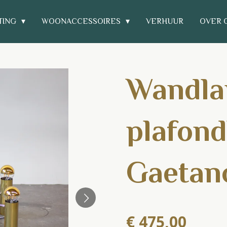
TING
WOONACCESSOIRES
VERHUUR
OVER 
Wandl
plafond
Gaetano
€ 475,00