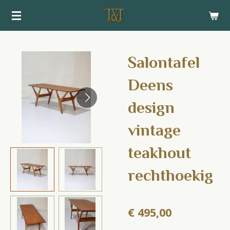
Ga
direct
naar
de
Salontafel
hoofdinhoud
Deens
design
vintage
teakhout
rechthoekig
€ 495,00