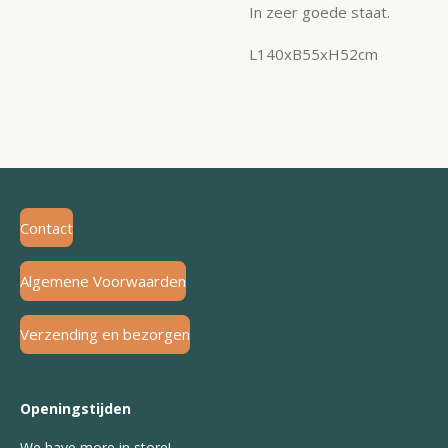
In zeer goede staat.
L140xB55xH52cm
Contact
Algemene Voorwaarden
Verzending en bezorgen
Openingstijden
We have more in store!