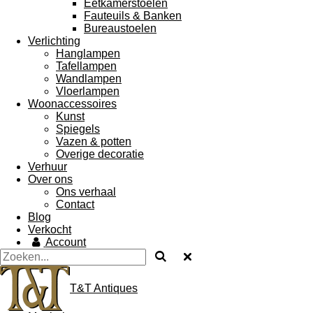
Eetkamerstoelen
Fauteuils & Banken
Bureaustoelen
Verlichting
Hanglampen
Tafellampen
Wandlampen
Vloerlampen
Woonaccessoires
Kunst
Spiegels
Vazen & potten
Overige decoratie
Verhuur
Over ons
Ons verhaal
Contact
Blog
Verkocht
Account
T&T Antiques