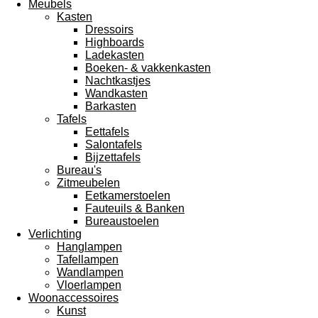
Meubels
Kasten
Dressoirs
Highboards
Ladekasten
Boeken- & vakkenkasten
Nachtkastjes
Wandkasten
Barkasten
Tafels
Eettafels
Salontafels
Bijzettafels
Bureau's
Zitmeubelen
Eetkamerstoelen
Fauteuils & Banken
Bureaustoelen
Verlichting
Hanglampen
Tafellampen
Wandlampen
Vloerlampen
Woonaccessoires
Kunst