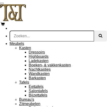
Ga
direct
naar
de
hoofdinhoud
Meubels
Kasten
Dressoirs
Highboards
Ladekasten
Boeken- & vakkenkasten
Nachtkastjes
Wandkasten
Barkasten
Tafels
Eettafels
Salontafels
Bijzettafels
Bureau's
Zitmeubelen