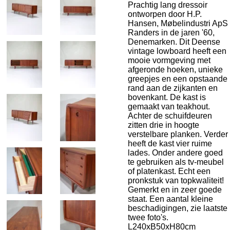
Prachtig lang dressoir
ontworpen door H.P.
Hansen, Møbelindustri ApS
Randers in de jaren '60,
Denemarken. Dit Deense
vintage lowboard heeft een
mooie vormgeving met
afgeronde hoeken, unieke
greepjes en een opstaande
rand aan de zijkanten en
bovenkant. De kast is
gemaakt van teakhout.
Achter de schuifdeuren
zitten drie in hoogte
verstelbare planken. Verder
heeft de kast vier ruime
lades. Onder andere goed
te gebruiken als tv-meubel
of platenkast. Echt een
pronkstuk van topkwaliteit!
Gemerkt en in zeer goede
staat. Een aantal kleine
beschadigingen, zie laatste
twee foto's.
L240xB50xH80cm