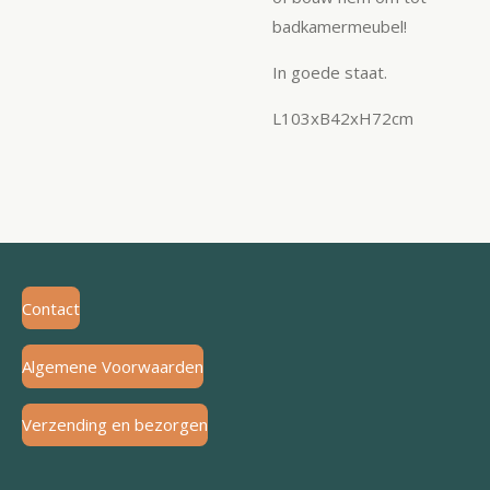
badkamermeubel!
In goede staat.
L103xB42xH72cm
Contact
Algemene Voorwaarden
Verzending en bezorgen