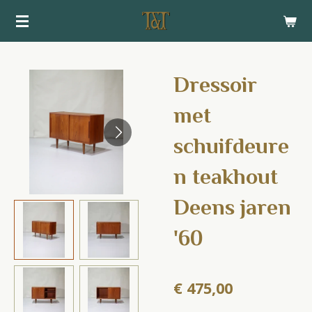
Ga
direct
naar
de
Dressoir
hoofdinhoud
met
schuifdeure
n teakhout
Deens jaren
'60
€ 475,00