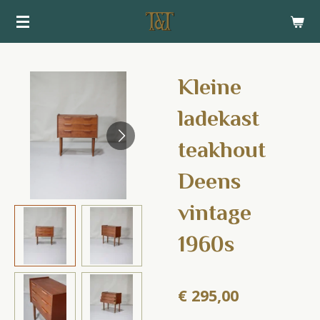
Ga
direct
naar
de
Kleine
hoofdinhoud
ladekast
teakhout
Deens
vintage
1960s
€ 295,00