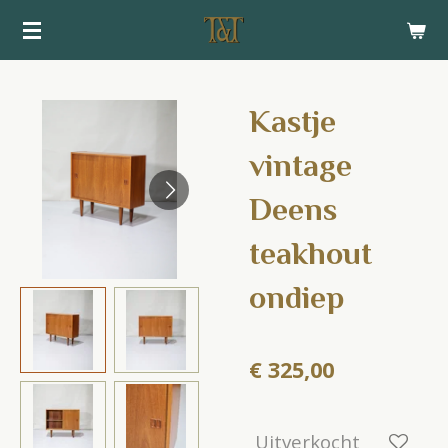
Ga
direct
naar
de
Kastje
hoofdinhoud
vintage
Deens
teakhout
ondiep
€ 325,00
Uitverkocht