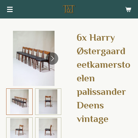
Ga
direct
naar
de
6x Harry
hoofdinhoud
Østergaard
eetkamersto
elen
palissander
Deens
vintage