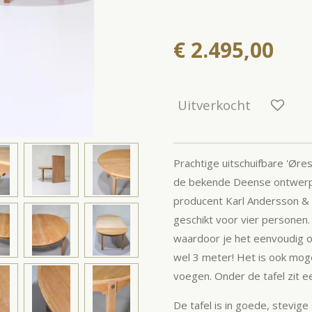
€ 2.495,00
Uitverkocht
Prachtige uitschuifbare 'Øres
de bekende Deense ontwer
producent
Karl Andersson & S
geschikt voor vier personen. 
waardoor je het eenvoudig o
wel 3 meter! Het is ook moge
voegen. Onder de tafel zit e
De tafel is in goede, stevig