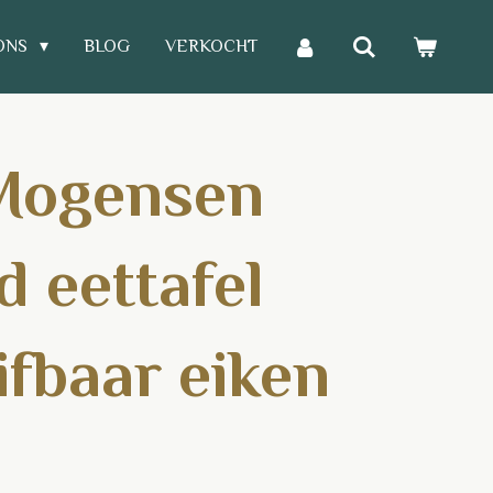
ONS
BLOG
VERKOCHT
Mogensen
 eettafel
ifbaar eiken