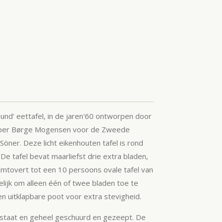
und' eettafel,
in de jaren'60
ontworpen door
per Børge Mogensen voor de Zweede
öner. Deze licht eikenhouten tafel is rond
De tafel bevat maarliefst drie extra bladen,
mtovert tot een 10 persoons ovale tafel van
lijk om alleen één of twee bladen toe te
en uitklapbare poot voor extra stevigheid.
e staat en geheel geschuurd en gezeept. De