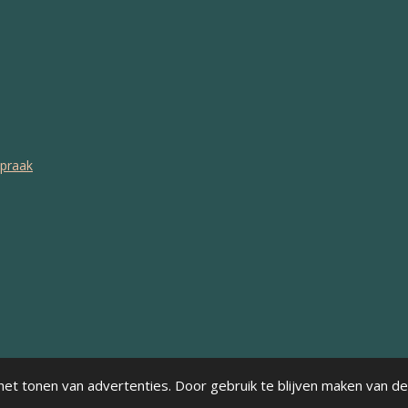
spraak
et tonen van advertenties. Door gebruik te blijven maken van de