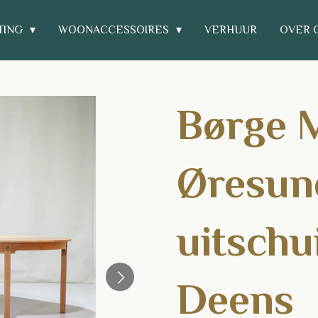
TING
WOONACCESSOIRES
VERHUUR
OVER 
Børge 
Øresund
uitschu
Deens