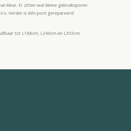
 van kleur. Er zitten wat kleine gebruiksporen
oto's. Verder is één poot gerepareerd
ifbaar tot L188cm, L246cm en L303cm