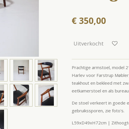
€ 350,00
Uitverkocht
Prachtige arm
stoel, model 
Harlev voor Farstrup Møbler
teakhout en bekleed met zwar
eetkamerstoel en als bureau
De stoel verkeert in goede e
gebruikssporen, zie foto's.
L59xD49xH72cm | Zithoogt