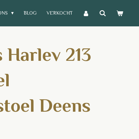
ONS
BLOG
VERKOCHT
 Harlev 213
el
stoel Deens