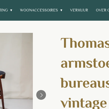
TING
WOONACCESSOIRES
VERHUUR
OVER 
Thomas
armsto
bureau
vintage