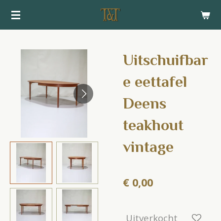
Ga
direct
naar
de
Uitschuifbar
hoofdinhoud
e eettafel
Deens
teakhout
vintage
€ 0,00
Uitverkocht