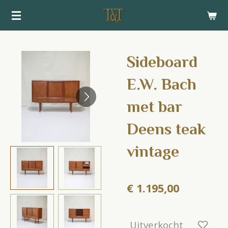
Ga
direct
naar
de
Sideboard
hoofdinhoud
E.W. Bach
met bar
Deens teak
vintage
€ 1.195,00
Uitverkocht