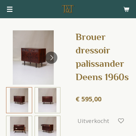
Ga
direct
naar
de
Brouer
hoofdinhoud
dressoir
palissander
Deens 1960s
€ 595,00
Uitverkocht