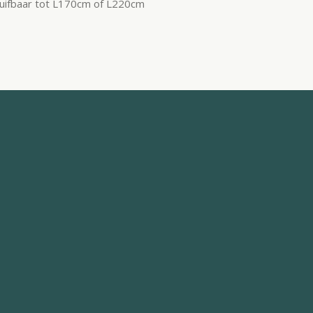
ifbaar tot L170cm of L220cm