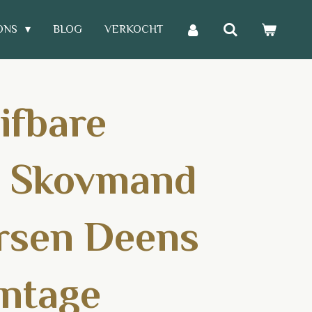
ONS
BLOG
VERKOCHT
ifbare
l Skovmand
rsen Deens
intage