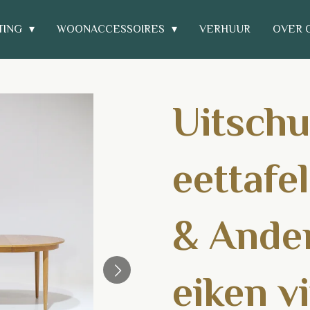
TING
WOONACCESSOIRES
VERHUUR
OVER 
Uitschu
eettafe
& Ande
eiken v