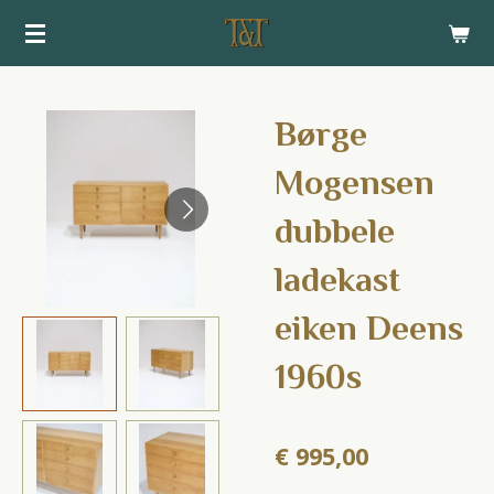
Ga
direct
naar
de
Børge
hoofdinhoud
Mogensen
dubbele
ladekast
eiken Deens
1960s
€ 995,00