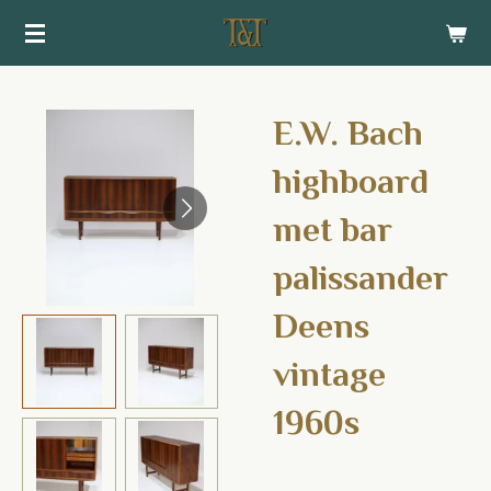
Ga
direct
naar
de
E.W. Bach
hoofdinhoud
highboard
met bar
palissander
Deens
vintage
1960s