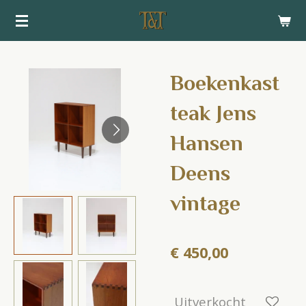
Ga
direct
naar
de
Boekenkast
hoofdinhoud
teak Jens
Hansen
Deens
vintage
€ 450,00
Uitverkocht