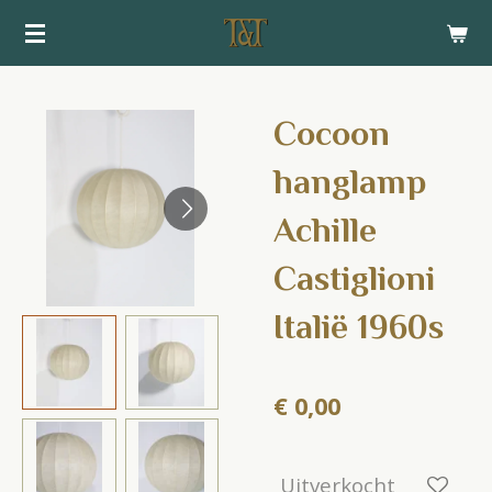
Ga
direct
naar
de
Cocoon
hoofdinhoud
hanglamp
Achille
Castiglioni
Italië 1960s
€ 0,00
Uitverkocht