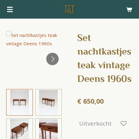
Ga
direct
naar
de
Set
hoofdinhoud
nachtkastjes
teak vintage
Deens 1960s
€ 650,00
Uitverkocht