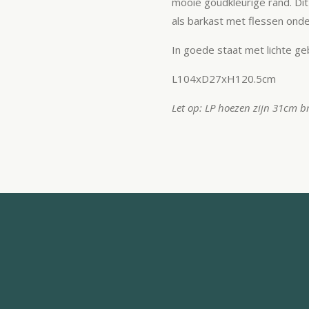
mooie goudkleurige rand. Dit
als barkast met flessen onde
In goede staat met lichte geb
L104xD27xH120.5cm
Let op: LP hoezen zijn 31cm b