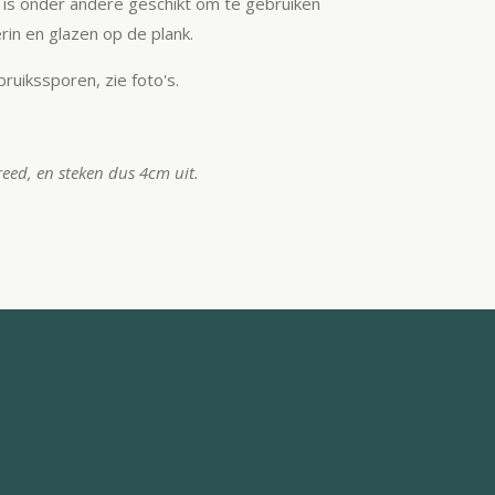
 is onder andere geschikt om te gebruiken
rin en glazen op de plank.
ruikssporen, zie foto's.
reed, en steken dus 4cm uit.