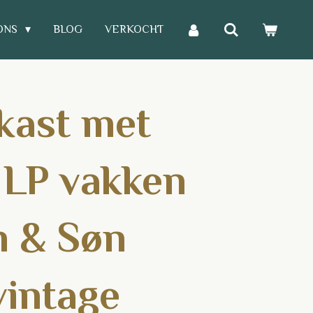
ONS
BLOG
VERKOCHT
kast met
 LP vakken
n & Søn
vintage