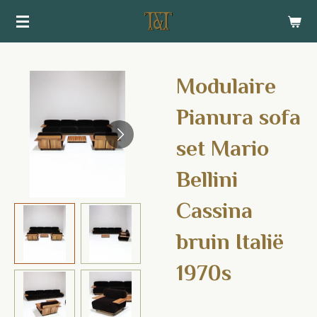
Ga
direct
naar
de
Modulaire
hoofdinhoud
Pianura sofa
set Mario
Bellini
Cassina
bruin Italië
1970s