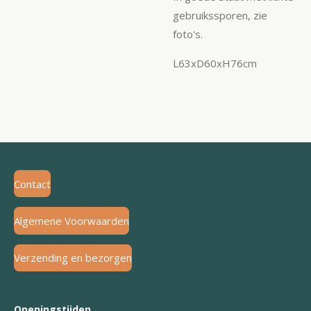
gebruikssporen, zie
foto's.
L63xD60xH76cm
Contact
Algemene Voorwaarden
Verzending en bezorgen
Openingstijden