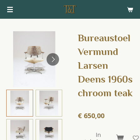
Ga
direct
naar
de
Bureaustoel
hoofdinhoud
Vermund
Larsen
Deens 1960s
chroom teak
€ 650,00
In